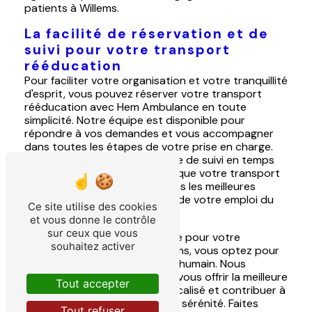
patients à Willems.
La facilité de réservation et de
suivi pour votre transport
rééducation
Pour faciliter votre organisation et votre tranquillité
d'esprit, vous pouvez réserver votre transport
rééducation avec Hem Ambulance en toute
simplicité. Notre équipe est disponible pour
répondre à vos demandes et vous accompagner
dans toutes les étapes de votre prise en charge.
De plus, grâce à notre système de suivi en temps
réel, vous pouvez être assuré que votre transport
rééducation sera effectué dans les meilleures
conditions et dans le respect de votre emploi du
Ce site utilise des cookies
temps.
et vous donne le contrôle
sur ceux que vous
En choisissant Hem Ambulance pour votre
souhaitez activer
transport rééducation à Willems, vous optez pour
un service de qualité, fiable et humain. Nous
mettons tout en oeuvre pour vous offrir la meilleure
Tout accepter
expérience de transport médicalisé et contribuer à
votre rétablissement en toute sérénité. Faites
Tout refuser