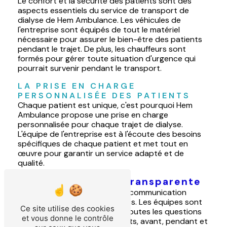
Le confort et la sécurité des patients sont des
aspects essentiels du service de transport de
dialyse de Hem Ambulance. Les véhicules de
l'entreprise sont équipés de tout le matériel
nécessaire pour assurer le bien-être des patients
pendant le trajet. De plus, les chauffeurs sont
formés pour gérer toute situation d'urgence qui
pourrait survenir pendant le transport.
LA PRISE EN CHARGE 
PERSONNALISÉE DES PATIENTS
Chaque patient est unique, c'est pourquoi Hem
Ambulance propose une prise en charge
personnalisée pour chaque trajet de dialyse.
L'équipe de l'entreprise est à l'écoute des besoins
spécifiques de chaque patient et met tout en
œuvre pour garantir un service adapté et de
qualité.
La communication transparente
Hem Ambulance privilégie une communication
transparente avec ses patients. Les équipes sont
Ce site utilise des cookies
disponibles pour répondre à toutes les questions
et vous donne le contrôle
et préoccupations des patients, avant, pendant et