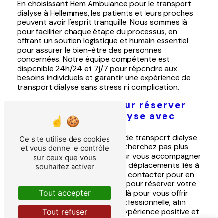
En choisissant Hem Ambulance pour le transport
dialyse à Hellemmes, les patients et leurs proches
peuvent avoir l'esprit tranquille. Nous sommes là
pour faciliter chaque étape du processus, en
offrant un soutien logistique et humain essentiel
pour assurer le bien-être des personnes
concernées. Notre équipe compétente est
disponible 24h/24 et 7j/7 pour répondre aux
besoins individuels et garantir une expérience de
transport dialyse sans stress ni complication.
Contactez-nous pour réserver
votre transport dialyse avec
Hem Ambulance
Si vous recherchez un service de transport dialyse
Ce site utilise des cookies
de confiance à Hellemmes, ne cherchez pas plus
et vous donne le contrôle
loin. Hem Ambulance est là pour vous accompagner
sur ceux que vous
et vous assister dans tous vos déplacements liés à
souhaitez activer
la dialyse. N'hésitez pas à nous contacter pour en
savoir plus sur nos services et pour réserver votre
Tout accepter
prochain trajet. Nous sommes là pour vous offrir
une assistance dévouée et professionnelle, afin
que chaque voyage soit une expérience positive et
Tout refuser