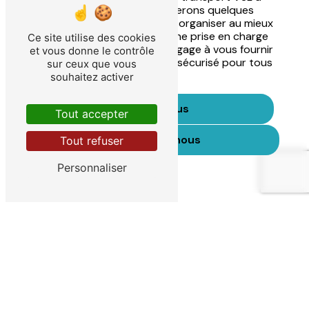
Wattrelos. Nous vous demanderons quelques
informations essentielles pour organiser au mieux
votre trajet et vous garantir une prise en charge
Ce site utilise des cookies
optimale. Hem Ambulance s'engage à vous fournir
et vous donne le contrôle
un service de qualité, fiable et sécurisé pour tous
sur ceux que vous
vos déplacements médicaux.
souhaitez activer
En savoir plus
Tout accepter
Contactez-nous
Tout refuser
Personnaliser