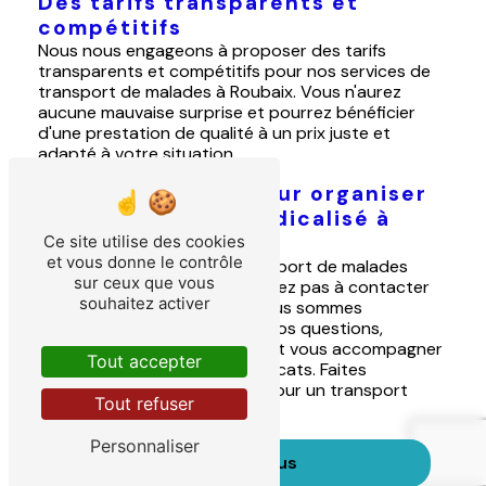
Des tarifs transparents et
compétitifs
Nous nous engageons à proposer des tarifs
transparents et compétitifs pour nos services de
transport de malades à Roubaix. Vous n'aurez
aucune mauvaise surprise et pourrez bénéficier
d'une prestation de qualité à un prix juste et
adapté à votre situation.
Contactez-nous pour organiser
votre transport médicalisé à
Roubaix
Ce site utilise des cookies
et vous donne le contrôle
Si vous avez besoin d'un transport de malades
sur ceux que vous
dans la ville de Roubaix, n'hésitez pas à contacter
souhaitez activer
l'équipe d'Hem Ambulance. Nous sommes
disponibles pour répondre à vos questions,
organiser vos déplacements et vous accompagner
Tout accepter
dans les moments les plus délicats. Faites
confiance à notre expertise pour un transport
Tout refuser
médicalisé en toute sérénité.
Personnaliser
En savoir plus